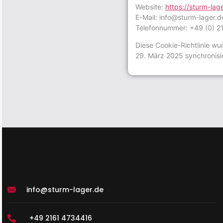
Website:
https://sturm-lag
E-Mail:
info@
sturm-lager.d
Telefonnummer: +49 (0) 
Diese Cookie-Richtlinie wu
29. März 2025 synchronisie
info@sturm-lager.de
+49 2161 4734416