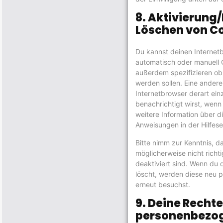
8. Aktivierung
Löschen von C
Du kannst deinen Interne
automatisch oder manuell 
außerdem spezifizieren ob 
werden sollen. Eine andere
Internetbrowser derart ein
benachrichtigt wirst, wenn 
weitere Information über d
Anweisungen in der Hilfese
Bitte nimm zur Kenntnis, d
möglicherweise nicht richti
deaktiviert sind. Wenn du 
löscht, werden diese neu p
erneut besuchst.
9. Deine Rechte
personenbezo