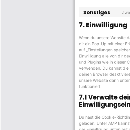
Sonstiges
Zwec
7. Einwilligung
Wenn du unsere Website da
dir ein Pop-Up mit einer E
auf „Einstellungen speicher
Einwilligung alle von dir 
und Plugins wie in dieser 
verwenden. Du kannst die
deinen Browser deaktiviere
unsere Website dann unter
funktioniert.
7.1 Verwalte de
Einwilligungsei
Du hast die Cookie-Richtli
geladen. Unter AMP kanns
der Einwilligung unten auf